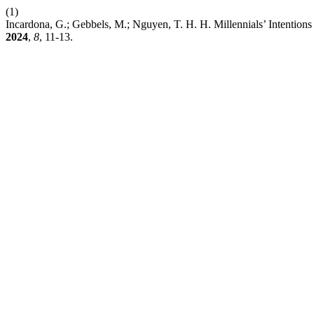
(1)
Incardona, G.; Gebbels, M.; Nguyen, T. H. H. Millennials’ Intentions
2024
,
8
, 11-13.